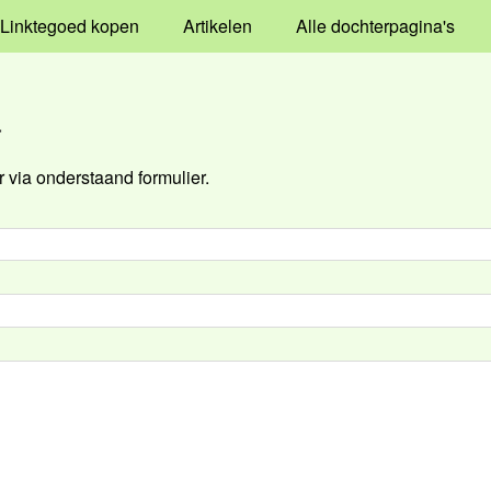
Linktegoed kopen
Artikelen
Alle dochterpagina's
a
via onderstaand formulier.